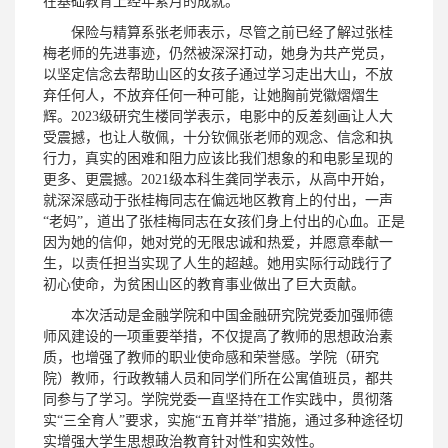
在基础教育上经年累月的成就。
保险与精算系张老师表示，尽管之前已经了解过张桂
梅老师的先进事迹，仍然被深深打动，她身为共产党员，
以坚定信念去帮助山区的女孩子通过学习走出大山，不放
弃任何人，不放弃任何一种可能，让她胸前党徽熠熠生
辉。2023级研究生楼同学表示，电影中的反差刻画让人大
受震撼，也让人敬佩，十分钦佩张老师的观念、信念和执
行力，真实的困难和阻力应该比我们想象的和电影呈现的
更多、更震撼。2021级本科生龚同学表示，从高中开始，
就深深感动于张桂梅同志在偏远地区教育上的付出，一声
“老妈”，道出了张桂梅同志在女孩们身上付出的心血。正是
因为她的信仰，她对党的无限忠诚和热爱，并愿意奉献一
生，以责任担当实现了人生的超越。她用实际行动践行了
初心使命，为贫困山区的教育事业做出了巨大贡献。
本次活动是金融学院和中国金融研究院党委加强师德
师风建设的一项重要举措，不仅提高了教师的思想政治素
质，也增强了教师的职业使命感和荣誉感。学院（研究
院）教师，行政教辅人员和同学们所在公寓值班员，都共
同参与了学习。学院党委一直坚持在工作实践中，贯彻落
实“三全育人”要求，实施“五育并举”措施，通过多种途径切
实增强大学生思想政治教育针对性和实效性。