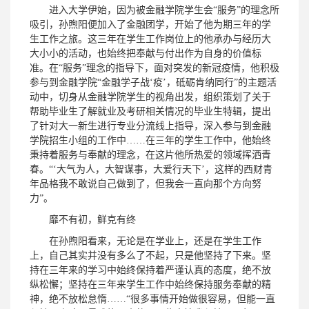
进入大学伊始，因为被金融学院学生会“服务”的理念所
吸引，孙煦阳便加入了金融团学，开始了他为期三年的学
生工作之旅。这三年在学生工作岗位上的他承办与经历大
大小小的活动，也始终把奉献与付出作为自身的价值标
准。在“服务”理念的指导下，面对突发的新冠疫情，他积极
参与到金融学院“金融学子战‘疫’，砥砺肯纳同行”的主题活
动中，切身从金融学院学生的视角出发，组织策划了关于
帮助毕业生了解就业及考研相关情况的毕业生特辑，提出
了针对大一新生进行专业分流线上指导，深入参与到金融
学院招生小组的工作中……在三年的学生工作中，他始终
秉持着服务与奉献的理念，在这片他所热爱的领域挥洒青
春。“‘大气为人，大智谋事，大爱行天下’，这样的西财青
年品格我不敢说自己做到了，但我会一直向那个方向努
力”。
靡不有初，鲜克有终
在孙煦阳看来，无论是在学业上，还是在学生工作
上，自己其实并没有多么了不起，只是他坚持了下来。坚
持在三年来的学习中始终保持着严谨认真的态度，绝不放
纵松懈；坚持在三年来学生工作中始终保持服务奉献的精
神，绝不放松怠惰……“很多事情开始做很容易，但能一直