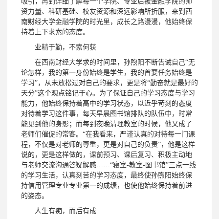
吸引，再到详细了解每一个学院、专业后被金融学院的师
资力量、科研基础、校友资源和深远影响所折服，来到西
南财经大学金融学院的时光里，成长之路漫漫，他始终保
持着上下求索的态度。
业精于勤，不索何获
在西南财经大学求的时间里，孙煦阳不断告诫自己“无
论怎样，我的第一身份始终是学生，我的首要任务始终是
学习”，从未放松过对自己的要求，更是将“勤奋就是最好的
天分”这个观点铭记于心。为了保证自己的学习态度与学习
能力，他始终保持着高中的学习状态，以近乎苛刻的态度
对待着学习这件事，每天早晨图书馆排队的队伍中，时常
能见到他的身影；而每到夜晚清理教室的时候，他又成了
老师们催促的常客。“在我看来，严谨认真的对待每一门课
程，不仅是对老师的尊重，更是对自己的负责”，他是这样
说的，更是这样做的，课前预习、课后复习、积极主动地
与老师交流沟通答疑解惑……“寝室-教室-图书馆”三点一线
的学习生活，认真刻苦的学习态度，最终使孙煦阳始终保
持信用管理专业专业第一的成绩，也使他始终保持着前进
的姿态。
人生有痴，而后有成