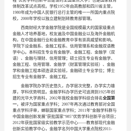
程”优势学科创新平台建设的全国重点大学，也是国家教育
体制改革试点高校。学校1952年由高教部和四川省主管，
1980年成为中国人民银行总行主管的唯一一所国内重点院
校，2000年学校以独立建制划转教育部管理。
西南财经大学金融学院是全国规模最大的国家级重点
金融人才培养基地，校友遍及中国金融业以及海外金融机
构，在中国金融行业和金融教育中享有崇高威望和影响。
学院下设金融系、金融工程系、信用管理系和金融双语教
学中心。本科招生专业有金融学、金融工程、金融学（双
语）、金融与理财、信用管理；硕士招生专业有金融学、
金融工程、信用管理、金融学（财富管理实验班）、金融
学和金融工程本硕连读实验班，金融硕士专业学位；博士
招生专业有金融学、金融工程。
金融学院办学历史悠久，办学层次完整，办学实力雄
厚，学科优势明显。金融学科办学历史可追溯到1925年创
建的光华大学商科，2002年我校金融学科综合排名
全国第
一
，被评为国家重点学科；2007年再次通过教育部对全国
重点学科评审，蝉联国家重点学科；2011年“金融学科群与
中国金融创新发展”获批国家“985”优势学科创新平台项目；
2012年获批国家级实验教学示范中心——教育部现代金融
创新实验教学中心，金融学名列中国大学重点院校2011-