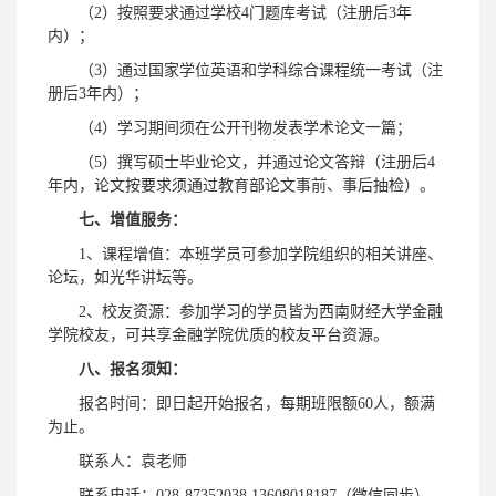
（2）按照要求通过学校4门题库考试（注册后3年
内）；
（3）通过国家学位英语和学科综合课程统一考试（注
册后3年内）；
（4）学习期间须在公开刊物发表学术论文一篇；
（5）撰写硕士毕业论文，并通过论文答辩（注册后4
年内，论文按要求须通过教育部论文事前、事后抽检）。
七、增值服务：
1、课程增值：本班学员可参加学院组织的相关讲座、
论坛，如光华讲坛等。
2、校友资源：参加学习的学员皆为西南财经大学金融
学院校友，可共享金融学院优质的校友平台资源。
八、报名须知：
报名时间：即日起开始报名，每期班限额60人，额满
为止。
联系人：袁老师
联系电话：028-87352038 13608018187（微信同步）