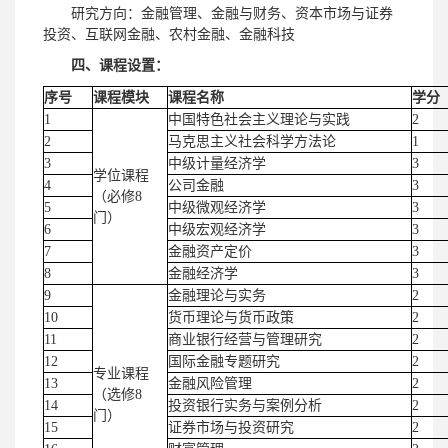
研究方向：金融管理、金融与财务、资本市场与证券
投资、互联网金融、农村金融、金融科技
四、课程设置：
序号
课程模块
课程名称
学分
1
中国特色社会主义理论与实践
2
2
马克思主义社会科学方法论
1
3
中级计量经济学
3
学位课程
4
公司金融
3
（必修8
5
中级微观经济学
3
门）
6
中级宏观经济学
3
7
金融资产定价
3
8
金融经济学
3
9
金融理论与实务
2
10
货币理论与货币政策
2
11
商业银行经营与管理研究
2
12
国际金融专题研究
2
专业课程
13
金融风险管理
2
（选修8
14
投资银行实务与案例分析
2
门）
15
证券市场与投资研究
2