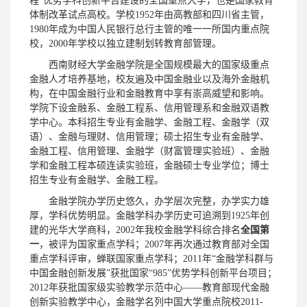
程”优势学科创新平台建设的全国重点大学，也是国家教育
体制改革试点高校。学校1952年由高教部和四川省主管，
1980年成为中国人民银行总行主管的唯一一所国内重点院
校，2000年学校以独立建制划转教育部管理。
西南财经大学金融学院是全国规模最大的国家级重点
金融人才培养基地，校友遍及中国金融业以及海外金融机
构，在中国金融行业和金融教育中享有崇高威望和影响。
学院下设金融系、金融工程系、信用管理系和金融双语教
学中心。本科招生专业有金融学、金融工程、金融学（双
语）、金融与理财、信用管理；硕士招生专业有金融学、
金融工程、信用管理、金融学（财富管理实验班）、金融
学和金融工程本硕连读实验班，金融硕士专业学位；博士
招生专业有金融学、金融工程。
金融学院办学历史悠久，办学层次完整，办学实力雄
厚，学科优势明显。金融学科办学历史可追溯到1925年创
建的光华大学商科，2002年我校金融学科综合排名
全国第
一
，被评为国家重点学科；2007年再次通过教育部对全国
重点学科评审，蝉联国家重点学科；2011年“金融学科群与
中国金融创新发展”获批国家“985”优势学科创新平台项目；
2012年获批国家级实验教学示范中心——教育部现代金融
创新实验教学中心，金融学名列中国大学重点院校2011-