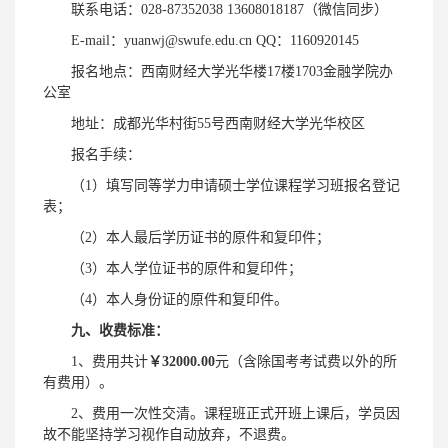
联系电话：028-87352038 13608018187（微信同步）
E-mail：yuanwj@swufe.edu.cn QQ：1160920145
报名地点：西南财经大学光华楼17楼1703金融学院办
公室
地址：成都光华村街55号西南财经大学光华校区
报名手续：
（1）填写同等学力申请硕士学位课程学习班报名登记
表；
（2）本人最后学历证书的原件和复印件；
（3）本人学位证书的原件和复印件；
（4）本人身份证的原件和复印件。
九、收费标准：
1、费用共计
￥32000.00
元（含除国考考试费以外的所
有费用）。
2、费用一次性交清。课程班正式开班上课后，学员因
故不能坚持学习视作自动放弃，不退费。