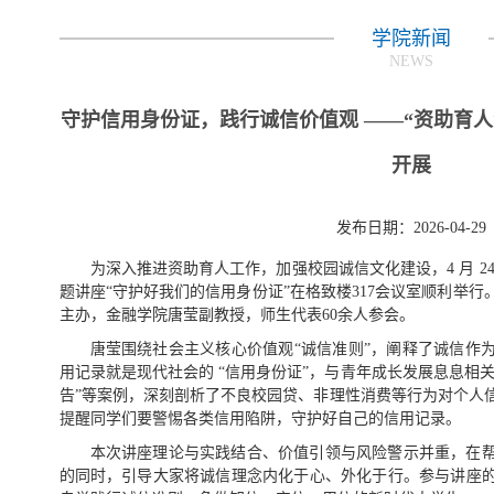
学院新闻
NEWS
守护信用身份证，践行诚信价值观 ——“资助育
开展
发布日期：2026-04-29
为深入推进资助育人工作，加强校园诚信文化建设，4 月 2
题讲座“守护好我们的信用身份证”在格致楼317会议室顺利举
主办，金融学院唐莹副教授，师生代表60余人参会。
唐莹围绕社会主义核心价值观“诚信准则”，阐释了诚信作
用记录就是现代社会的 “信用身份证”，与青年成长发展息息相关
告”等案例，深刻剖析了不良校园贷、非理性消费等行为对个人
提醒同学们要警惕各类信用陷阱，守护好自己的信用记录。
本次讲座理论与实践结合、价值引领与风险警示并重，在
的同时，引导大家将诚信理念内化于心、外化于行。参与讲座