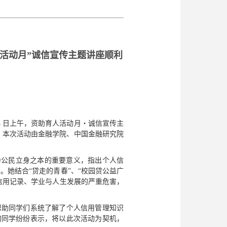
人活动月”诚信宣传主题讲座顺利
4 日上午，资助育人活动月・诚信宣传主
行。本次活动由金融学院、中国金融研究院
为公民立身之本的重要意义，指出个人信
。她结合“贷走的青春”、“校园贷公益广
信用记录、学业与人生发展的严重危害，
帮助同学们系统了解了个人信用管理知识
的同学纷纷表示，将以此次活动为契机，