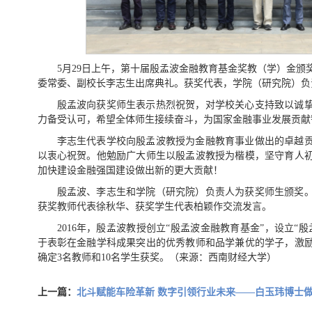
5月29日上午，第十届殷孟波金融教育基金奖教（学）金颁
委常委、副校长李志生出席典礼。获奖代表，学院（研究院）负
殷孟波向获奖师生表示热烈祝贺，对学校关心支持致以诚
力备受认可，希望全体师生接续奋斗，为国家金融事业发展贡献
李志生代表学校向殷孟波教授为金融教育事业做出的卓越
以衷心祝贺。他勉励广大师生以殷孟波教授为楷模，坚守育人
加快建设金融强国建设做出新的更大贡献！
殷孟波、李志生和学院（研究院）负责人为获奖师生颁奖
获奖教师代表徐秋华、获奖学生代表柏颖作交流发言。
2016年，殷孟波教授创立“殷孟波金融教育基金”，设立“
于表彰在金融学科成果突出的优秀教师和品学兼优的学子，激
确定3名教师和10名学生获奖。（来源：西南财经大学）
上一篇：
北斗赋能车险革新 数字引领行业未来——白玉玮博士