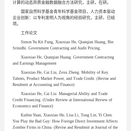
计算的动态异质金融数据融合方法研究，主研，在研。
国家自然科学基金青年科学基金项目，人力资本驱动
企业创新：以专利发明人为视角的经验研究，主研，已结
项。
工作论文
Simon Yu Kit Fung, Xiaoxiao He, Qianqian Huang, Bin
Srinidhi. Government Contracting and Audit Pricing.
Xiaoxiao He, Qianqian Huang. Government Contracting
and Earnings Management
Xiaoxiao He, Cai Liu, Zexu Zheng. Mobility of Key
Talents, Product Market Power, and Trade Credit. (Revise and
Resubmit at Accounting and Finance)
Xiaoxiao He, Cai Liu. Managerial Ability and Trade
Credit Financing. (Under Review at International Review of
Economics and Finance)
Kaibin Yuan, Xiaoxiao He, Lisa Li, Tong Lin, Yi Chen.
You Play the Bad Guy: How Foreign Direct Investment Affects
Zombie Firms in China. (Revise and Resubmit at Journal of the