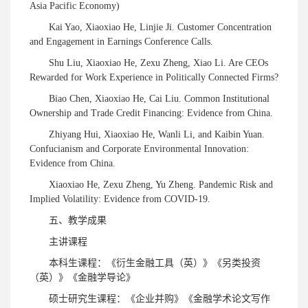
Asia Pacific Economy)
Kai Yao, Xiaoxiao He, Linjie Ji. Customer Concentration
and Engagement in Earnings Conference Calls.
Shu Liu, Xiaoxiao He, Zexu Zheng, Xiao Li. Are CEOs
Rewarded for Work Experience in Politically Connected Firms?
Biao Chen, Xiaoxiao He, Cai Liu. Common Institutional
Ownership and Trade Credit Financing: Evidence from China.
Zhiyang Hui, Xiaoxiao He, Wanli Li, and Kaibin Yuan.
Confucianism and Corporate Environmental Innovation:
Evidence from China.
Xiaoxiao He, Zexu Zheng, Yu Zheng. Pandemic Risk and
Implied Volatility: Evidence from COVID-19.
五、教学成果
主讲课程
本科生课程：《衍生金融工具（英）》《另类投资
（英）》《金融学导论》
硕士研究生课程：《企业并购》《金融学术论文写作