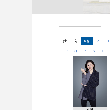
姓 氏 :
全部
A
B
P
Q
R
S
T