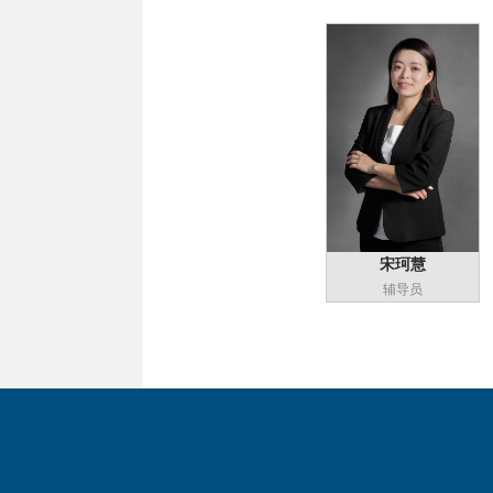
宋珂慧
辅导员