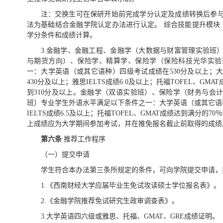
注：交换生可在保研开始前完成学分认定及成绩转换后参
法为基础结合金融学院认定办法进行认定。 综合技能提升模块（
学分条件和成绩计算。
3.金融学、金融工程、金融学（大数据与财富管理实验班
与期货方向）、保险学、精算学、保险学（保险科技光华实验
一：大学英语（或其它语种）四级考试成绩在530分及以上；
430分及以上；雅思IELTS成绩6.0及以上；托福TOFEL、GM
到310分及以上。金融学（双语实验班）、保险学（财务与会
班）专业学生外语水平满足以下条件之一：大学英语（或其它语种
IELTS成绩6.5及以上；托福TOFEL、GMAT成绩达到满分的7
上成绩应为大学期间参加考试，并在推免报名截止前取得的成绩
第六条
推荐工作程序
（一）提交申请
学生符合本办法第三条所规定的条件，可向学院提交申请，
1.《西南财经大学应届毕业生免试攻读硕士学位报名表》。
2.《金融学院推荐免试研究生政审调查表》。
3.大学英语四六级或雅思、托福、GMAT、GRE成绩证明。