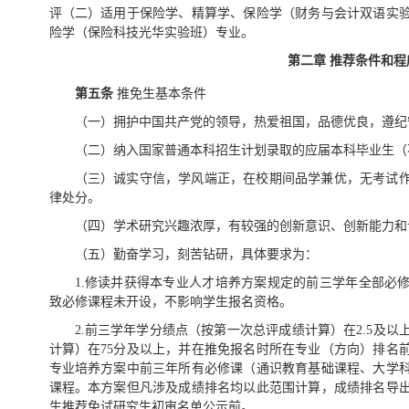
评（二）适用于保险学、精算学、保险学（财务与会计双语实
险学（保险科技光华实验班）专业。
第二章
推荐条件和程
第五条
推免生基本条件
（一）拥护中国共产党的领导，热爱祖国，品德优良，遵纪
（二）纳入国家普通本科招生计划录取的应届本科毕业生（
（三）诚实守信，学风端正，在校期间品学兼优，无考试
律处分。
（四）学术研究兴趣浓厚，有较强的创新意识、创新能力和
（五）勤奋学习，刻苦钻研，具体要求为：
1.修读并获得本专业人才培养方案规定的前三学年全部必
致必修课程未开设，不影响学生报名资格。
2.前三学年学分绩点（按第一次总评成绩计算）在2.5及
计算）在75分及以上，并在推免报名时所在专业（方向）排名前
专业培养方案中前三年所有必修课（通识教育基础课程、大学
课程。本方案但凡涉及成绩排名均以此范围计算，成绩排名导出数
生推荐免试研究生初审名单公示前。