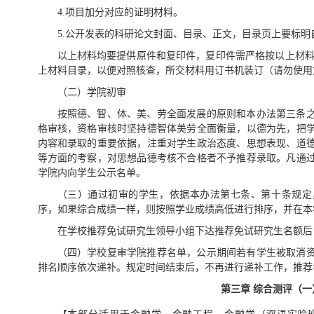
4.项目加分对应的证明材料。
5.公开发表的科研论文封面、目录、正文，目录页上要标明
以上材料均要提供原件和复印件，复印件需严格按以上材料
上材料目录，以便对照核查，所交材料用订书机装订（请勿使用
（二）学院初审
按照德、智、体、美、劳全面发展的原则和本办法第三条
格审核，资格审核时坚持德智体美劳全面衡量，以德为先，把
内容和录取的重要依据，注重对学生政治态度、思想表现、道
等方面的考察，对思想品德考核不合格者不予推荐录取。凡通
学院内向学生公示名单。
（三）通过初审的学生，依据本办法第七条、第十条规定
序，如果综合成绩一样，则按照学业成绩高低进行排序，并在本
在学校推荐免试研究生领导小组下达推荐免试研究生名额后
（四）学校复审学院推荐名单，公示期间若有学生被取消
排名顺序依次递补。规定时间结束后，不再进行递补工作，推荐
第三章
综合测评（一