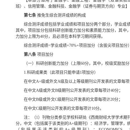
【本部分适用于金融学、金融工程、金融学（双语实验
班）、信用管理、金融科技、金融学（证券与期货方向）专业】
第七条
推免生综合测评成绩的构成
综合测评成绩包括学业成绩和项目加分两个部分，学业成绩满
其中，项目加分包括科研创新能力加分和素质能力加分，其中，
力加分上限为40分，且必须在本科学习期间获得。
综合测评成绩=学业成绩×70%+项目加分（含拔尖项目加分）
第八条
项目加分
（一）科研创新能力加分（上限60分，其中，校级奖励加分
1.科研成果类（此项目只能申请1项加分）
在中文A+级或外文A级及以上等级期刊公开发表的文章每项
在中文A级或外文B级期刊公开发表的文章每项计40分；
在中文B级或外文C级期刊公开发表的文章每项计20分；
在中文C级期刊公开发表的文章每项计10分。
注：（1）刊物分类参见学校科研处《西南财经大学学术期刊
分，中文（包括属于该类别的A+级期刊）：经济学，管理学，
（包括属于该类别的A+级期刊）：ECONOMICS，BUSINE