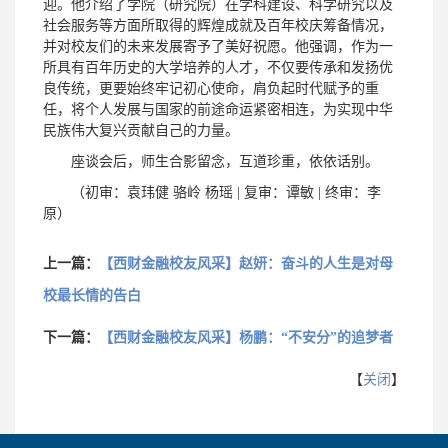
迎。他介绍了学院（研究院）在学科建设、科学研究以及
社会服务等方面所取得的辉煌成就及百年校庆筹备情况，
并对校友们的未来发展寄予了美好祝愿。他强调，作为一
所具有百年历史的大学培养的人才，不仅要传承和发扬优
良传统，更要始终牢记初心使命，肩负起时代赋予的重
任，将个人发展与国家的前途命运紧密相连，为实现中华
民族伟大复兴贡献自己的力量。
座谈会后，师生合影留念，互道珍重，依依话别。
（初审：袁玮健 骆岭 杨瑶 | 复审：谭敏 | 终审：李
原）
上一篇：
【西财金融校友风采】赵妍：奋斗的人生是对母
校最长情的告白
下一篇：
【西财金融校友风采】杨鹏：“不安分”的追梦者
【
关闭
】