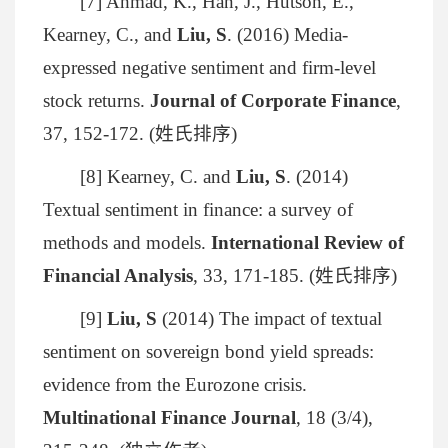
[7] Ahmad, K., Han, J., Hutson, E.,
Kearney, C., and
Liu, S
. (2016) Media-
expressed negative sentiment and firm-level
stock returns.
Journal of Corporate Finance
,
37, 152-172. (姓氏排序)
[8] Kearney, C. and
Liu, S
. (2014)
Textual sentiment in finance: a survey of
methods and models.
International Review of
Financial Analysis
, 33, 171-185. (姓氏排序)
[9]
Liu, S
(2014) The impact of textual
sentiment on sovereign bond yield spreads:
evidence from the Eurozone crisis.
Multinational Finance Journal
, 18 (3/4),