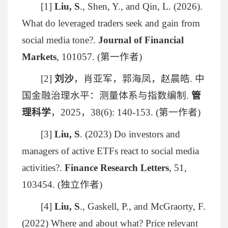
[1]
Liu, S
., Shen, Y., and Qin, L. (2026).
What do leveraged traders seek and gain from
social media tone?.
Journal of Financial
Markets
, 101057. (第一作者)
[2]
刘
沙
，肖亚军，郭海凤，赵晨皓. 中
国金融治理水平：测量体系与指数编制.
管
理科学
，2025，38(6): 140-153. (第一作者)
[3]
Liu, S
. (2023) Do investors and
managers of active ETFs react to social media
activities?.
Finance Research Letters
, 51,
103454. (独立作者)
[4]
Liu, S
., Gaskell, P., and McGraorty, F.
(2022) Where and about what? Price relevant