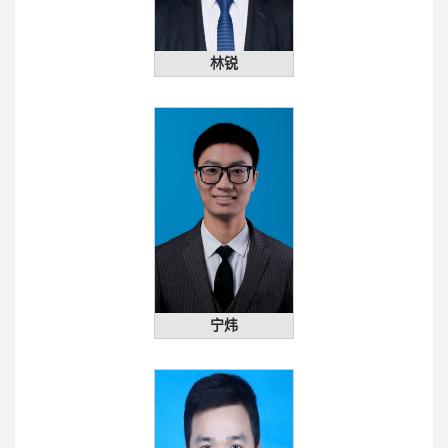
林锐
宁炜