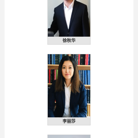
徐秋华
李丽莎