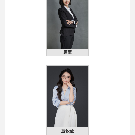
唐莹
覃依依