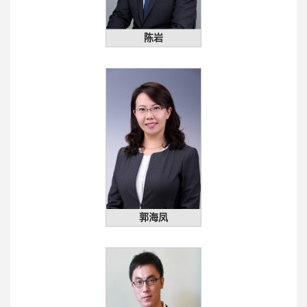
陈岩
郭海凤