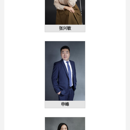
张兴敏
申峰